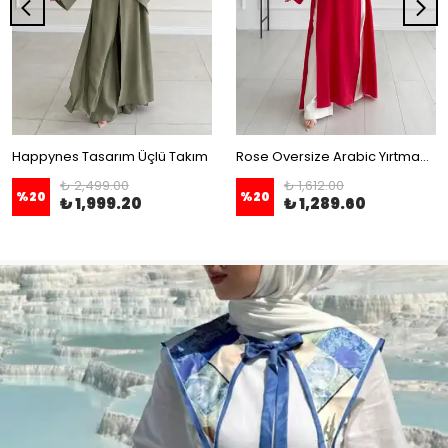
Happynes Tasarım Üçlü Takım
Rose Oversize Arabic Yırtmaçlı Tunik
₺ 2,499.00
₺ 1,612.00
%
20
%
20
₺ 1,999.20
₺ 1,289.60