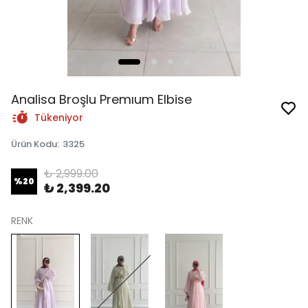
Analisa Broşlu Premıum Elbise
Tükeniyor
Ürün Kodu
:
3325
₺ 2,999.00
%
20
₺ 2,399.20
RENK