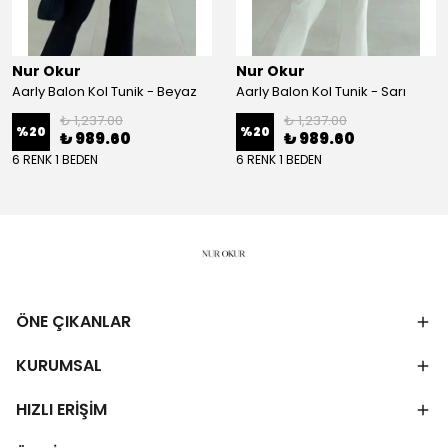
Nur Okur
Nur Okur
Aarly Balon Kol Tunik - Beyaz
Aarly Balon Kol Tunik - Sarı
₺ 1,237.00
₺ 1,237.00
%
20
%
20
₺ 989.60
₺ 989.60
6 RENK 1 BEDEN
6 RENK 1 BEDEN
ÖNE ÇIKANLAR
KURUMSAL
HIZLI ERİŞİM