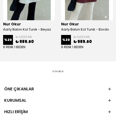
Nur Okur
Nur Okur
Aarly Balon Kol Tunik - Beyaz
Aarly Balon Kol Tunik - Bordo
₺ 1,237.00
₺ 1,237.00
%
20
%
20
₺ 989.60
₺ 989.60
6 RENK 1 BEDEN
6 RENK 1 BEDEN
ÖNE ÇIKANLAR
KURUMSAL
HIZLI ERİŞİM